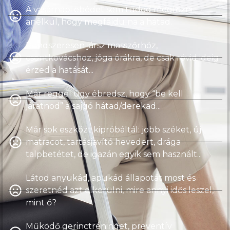
A vasárnapi ebédet sem tudod megfőzni
anélkül, hogy megfájdulna a hátad.
Rendszeresen jársz masszőrhöz,
csontkovácshoz, jóga órákra, de csak rövid ideig
érzed a hatását...
Már reggel úgy ébredsz, hogy “be kell
járatnod” a sajgó hátad/derekad...
Már sok eszközt kipróbáltál: jobb széket, új
matracot, tartásjavító hevedert, drága
talpbetétet, de igazán egyik sem használt...
Látod anyukád, apukád állapotát most és
szeretnéd azt elkerülni, mire annyi idős leszel,
mint ő?
Működő gerinctréninget, preventív