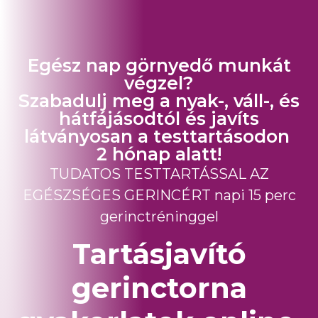
Egész nap görnyedő munkát
végzel?
Szabadulj meg a nyak-, váll-, és
hátfájásodtól és javíts
látványosan a testtartásodon
2 hónap alatt!
TUDATOS TESTTARTÁSSAL AZ
EGÉSZSÉGES GERINCÉRT napi 15 perc
gerinctréninggel
Tartásjavító
gerinctorna