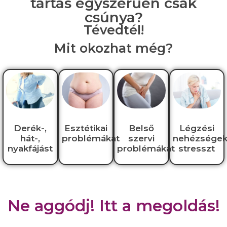
tartás egyszerűen csak
csúnya?
Tévedtél!
Mit okozhat még?
Derék-,
Esztétikai
Belső
Légzési
hát-,
problémákat
szervi
nehézségek
nyakfájást
problémákat
stresszt
Ne aggódj! Itt a megoldás!