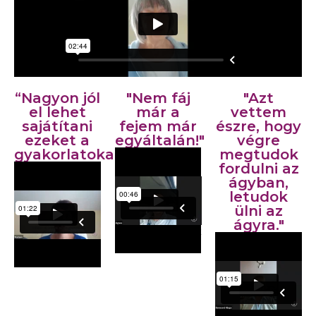
“Nagyon jól
"Nem fáj
"Azt
el lehet
már a
vettem
sajátítani
fejem már
észre, hogy
ezeket a
egyáltalán!"
végre
gyakorlatokat”
megtudok
fordulni az
ágyban,
letudok
ülni az
ágyra."