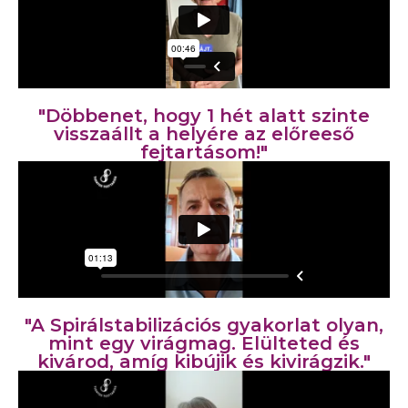
"Döbbenet, hogy 1 hét alatt szinte
visszaállt a helyére az előreeső
fejtartásom!"
"A Spirálstabilizációs gyakorlat olyan,
mint egy virágmag. Elülteted és
kivárod, amíg kibújik és kivirágzik."