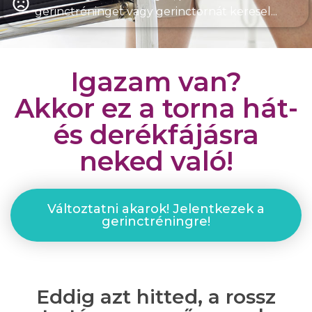
gerinctréninget vagy gerinctornát keresel...
Igazam van?
Akkor ez a torna hát-
és derékfájásra
neked való!
Változtatni akarok! Jelentkezek a
gerinctréningre!
Eddig azt hitted, a rossz