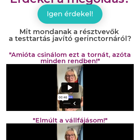
Igen érdekel!
Mit mondanak a résztvevők
a testtartás javító gerinctornáról?
"Amióta csinálom ezt a tornát, azóta
minden rendben!"
"Elmúlt a vállfájásom!"