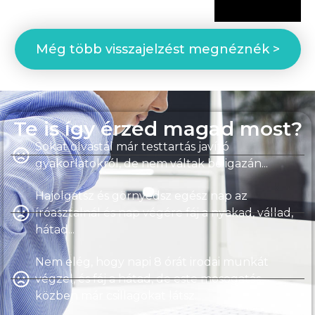
Még több visszajelzést megnéznék >
Te is így érzed magad most?
Sokat olvastál már testtartás javító
gyakorlatokról, de nem váltak be igazán...
Hajolgatsz és görnyedsz egész nap az
íróasztalnál és nap végére fáj a nyakad, vállad,
hátad...
Nem elég, hogy napi 8 órát irodai munkát
végzel, és fáj a hátad, de este mosogatás
közben már csillagokat látsz...