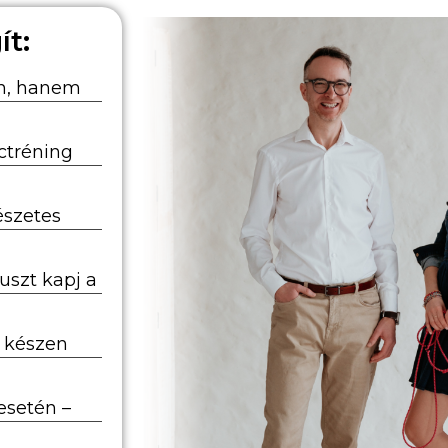
ít:
en, hanem
nctréning
észetes
uszt kapj a
– készen
esetén –