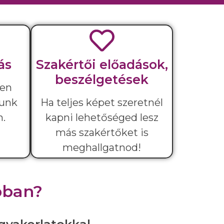
ás
Szakértői előadások,
beszélgetések
sen
yunk
Ha teljes képet szeretnél
n.
kapni lehetőséged lesz
más szakértőket is
meghallgatnod!
ubban?