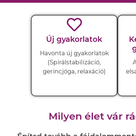
Új gyakorlatok
K
Havonta új gyakorlatok
(Spirálstabilizáció,
A
gerincjóga, relaxáció)
els
Milyen élet vár r