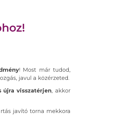
bhoz!
edmény
! Most már tudod,
ozgás, javul a közérzeted.
újra visszatérjen
, akkor
rtás javító torna mekkora