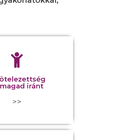
gyakorlatokkal,
elezed magad a rendszeres
lett, valójában elkötelezed
észséged és boldogságod
ötelezettség
Az elhatározásod az úton
magad iránt
 azt mutatja, hogy fontos
 jóllétedért tenni is akarsz.
>>