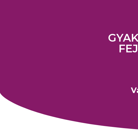
GYAK
FE
V