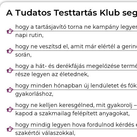
A Tudatos Testtartás Klub seg
hogy a tartásjavító torna ne kampány legy
napi rutin,
hogy ne veszítsd el, amit már elértél a geri
során,
hogy a hát- és derékfájás megelőzése term
része legyen az életednek,
hogy minden hónapban új lendületet és fók
gyakorláshoz,
hogy ne kelljen keresgélned, mit gyakorolj 
kapod a szakmailag felépített anyagokat,
hogy mindig legyen hova fordulnod kérdés 
szakértői válaszokkal,