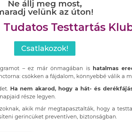
Ne állj meg most,
maradj velünk az úton!
a Tudatos Testtartás Klu
Csatlakozok!
Programot – ez már önmagában is
hatalmas er
nctorna: csökken a fájdalom, könnyebbé válik a m
det.
Ha nem akarod, hogy a hát- és derékfájás 
napjaid része legyen.
oknak, akik már megtapasztalták, hogy a testta
síteni gerincüket preventíven, biztonságban.