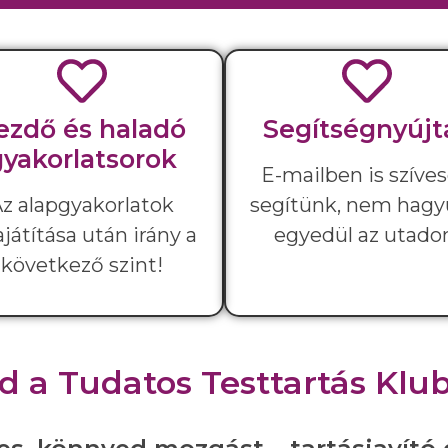
ezdő és haladó
Segítségnyújt
gyakorlatsorok
E-mailben is szíve
z alapgyakorlatok
segítünk, nem hag
ajátítása után irány a
egyedül az utado
következő szint!
ád a Tudatos Testtartás Kl