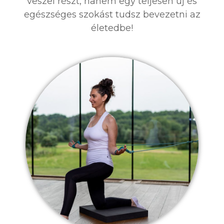
veszel részt, hanem egy teljesen új és
egészséges szokást tudsz bevezetni az
életedbe!