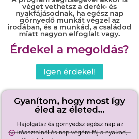
véget vethetsz a derék- és
nyakfájásodnak, ha egész nap
görnyedő munkát végzel az
irodában, és a munkád, a családod
miatt nagyon elfoglalt vagy.
Érdekel a megoldás?
Igen érdekel!
Gyanítom, hogy most így
éled az életed...
Hajolgatsz és görnyedsz egész nap az
íróasztalnál és nap végére fáj a nyakad,