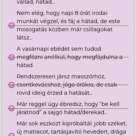
vállad, hátad...
Nem elég, hogy napi 8 órát irodai
munkát végzel, és fáj a hátad, de este
mosogatás közben már csillagokat
látsz...
A vasárnapi ebédet sem tudod
megfőzni anélkül, hogy megfájdulna a
hátad.
Rendszeresen jársz masszőrhöz,
csontkovácshoz, jóga órákra, de csak
rövid ideig érzed a hatását...
Már reggel úgy ébredsz, hogy “be kell
járatnod” a sajgó hátad/derekad...
Már sok eszközt kipróbáltál: jobb széket,
új matracot, tartásjavító hevedert, drága