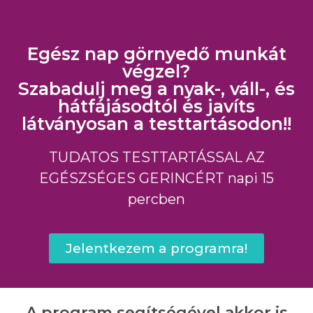
Egész nap görnyedő munkát
végzel?
Szabadulj meg a nyak-, váll-, és
hátfájásodtól és javíts
látványosan a testtartásodon!!
TUDATOS TESTTARTÁSSAL AZ
EGÉSZSÉGES GERINCÉRT napi 15
percben
Jelentkezem a programra!
A program segítségével akkor is