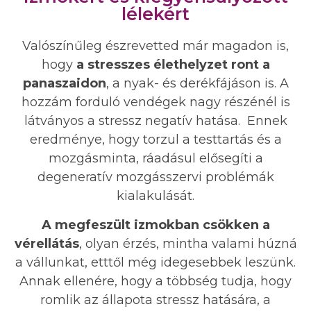
lélekért
Valószínűleg észrevetted már magadon is,
hogy
a stresszes élethelyzet ront a
panaszaidon
, a nyak- és derékfájáson is. A
hozzám forduló vendégek nagy részénél is
látványos a stressz negatív hatása. Ennek
eredménye, hogy torzul a testtartás és a
mozgásminta, ráadásul elősegíti a
degeneratív mozgásszervi problémák
kialakulását.
A megfeszült izmokban csökken a
vérellátás
, olyan érzés, mintha valami húzná
a vállunkat, etttől még idegesebbek leszünk.
Annak ellenére, hogy a többség tudja, hogy
romlik az állapota stressz hatására, a