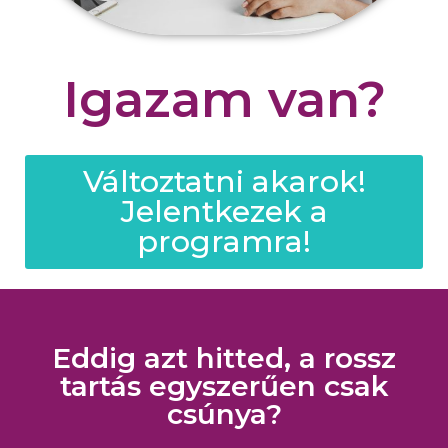
Igazam van?
Változtatni akarok!
Jelentkezek a
programra!
Eddig azt hitted, a rossz
tartás egyszerűen csak
csúnya?