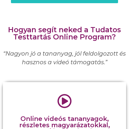
Hogyan segít neked a Tudatos
Testtartás Online Program?
“Nagyon jó a tananyag, jól feldolgozott és
hasznos a videó támogatás.”
50+ gyakorlati videó, melyet bármennyiszer
visszanézhetsz, ismételhetsz a program ideje alatt.
A programhoz részletes beosztás tartozik, fogom a
Online videós tananyagok,
kezed és végig vezetlek az úton. A gyakorlatok
részletes magyarázatokkal,
elvégzéséhez nincs szükség személyes jelenlétre,