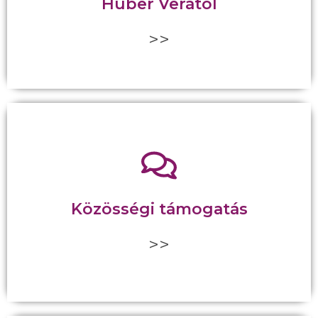
Huber Verától
én ott leszek és válaszolok.
>>
A programhoz tartozó Facebook csoportban nem
maradsz egyedül, rendszeres motivációval
támogatunk az úton. A Facebook csoportban
örökre tag lehetsz, így bármikor a jövőben is
Közösségi támogatás
fordulhatsz hozzánk. A csoportban lévő inspiráló
bejegyzések és szakmai tartalmak pedig segítenek
>>
motiváltnak maradni.