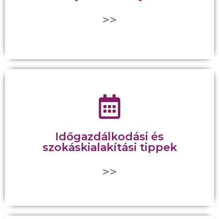
mindennapi fájdalommentes életért.
>>
Tudom, hogy pont elég a családban is helyt állnod,
anélkül, hogy még egy rendszeres programot is
beiktatnál a napirendedbe. Egy módszer
sikeressége sokszor azon múlik, hogy a megtanult
Időgazdálkodási és
gyakorlatokat valóban az életed részévé tudod-e
szokáskialakítási tippek
tenni. Ezért ennyire fontos része a programnak az
időgazdálkodási tippek, melyek segítségével
>>
biztosan sikeres új szokást alakítasz majd ki.