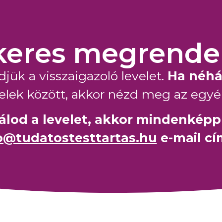
keres megrende
ük a visszaigazoló levelet.
Ha néhá
velek között, akkor nézd meg az egyé
álod a levelet, akkor mindenképp í
o@tudatostesttartas.hu
e-mail cí