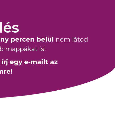
lés
ny percen belül
nem látod
b mappákat is!
rj egy e-mailt az
mre!