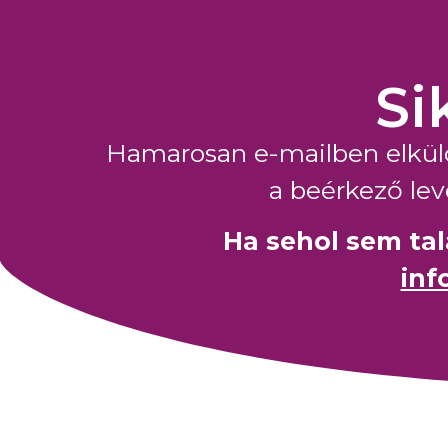
Si
Hamarosan e-mailben elküldj
a beérkező le
Ha sehol sem tal
inf