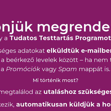
njük megrende
y a
Tudatos Testtartás Programot
kséges adatokat
elküldtük e-mailbe
d a beérkező levelek között – ha nem
a
Promóciók
vagy
Spam
mappát is.
Mi történik most?
megtalálod az
utaláshoz szüksége
ezik,
automatikusan küldjük a ho