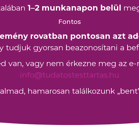
talában
1–2 munkanapon belül
meg
Fontos
lemény rovatban pontosan azt a
így tudjuk gyorsan beazonosítani a bef
 van, vagy nem érkezne meg az e-mai
info@tudatostesttartas.hu
zalmad, hamarosan találkozunk „bent