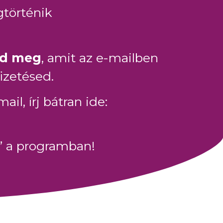
történik
dd meg
, amit az e-mailben
izetésed.
l, írj bátran ide:
” a programban!