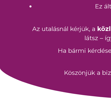
Ez ál
Az utalásnál kérjük, a
köz
látsz – 
Ha bármi kérdésed
Köszönjük a bi