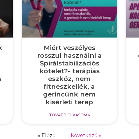
k
Miért veszélyes
rosszul használni a
Spirálstabilizációs
t
kötelet?- terápiás
n
eszköz, nem
fitneszkellék, a
gerincünk nem
kísérleti terep
TOVÁBB OLVASOM »
« Előző
Következő »