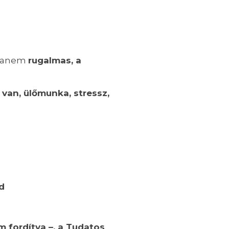
 hanem
rugalmas, a
 van, ülőmunka, stressz,
d
 fordítva –, a Tudatos