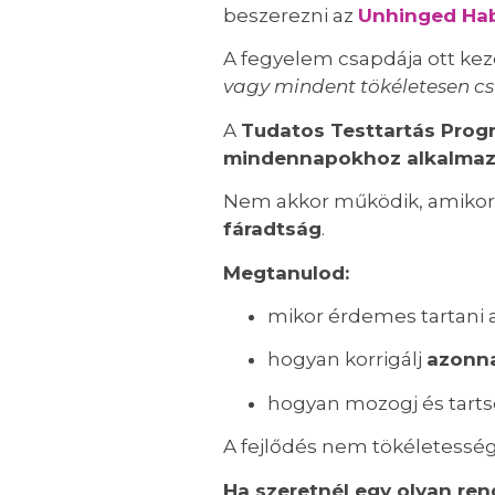
beszerezni az
Unhinged Hab
A fegyelem csapdája ott kezd
vagy mindent tökéletesen cs
A
Tudatos Testtartás Prog
mindennapokhoz alkalmazk
Nem akkor működik, amikor
fáradtság
.
Megtanulod:
mikor érdemes tartani a
hogyan korrigálj
azonn
hogyan mozogj és tart
A fejlődés nem tökéletessé
Ha szeretnél egy olyan ren