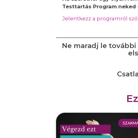
Testtartás Program neked 
Jelentkezz a programról szó
Ne maradj le további h
el
Csatl
Ez
SZAKMA