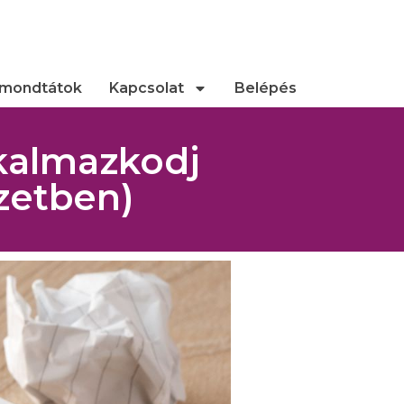
 mondtátok
Kapcsolat
Belépés
kalmazkodj
zetben)