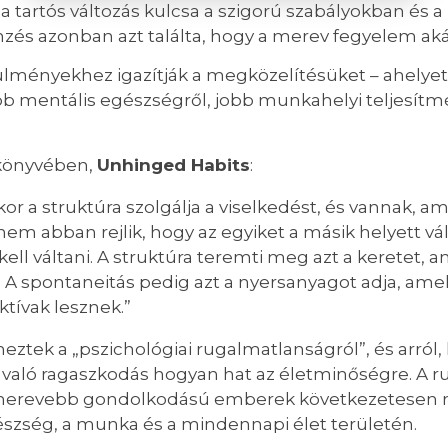
 a tartós változás kulcsa a szigorú szabályokban és
mzés azonban azt találta, hogy a merev fegyelem aká
ülményekhez igazítják a megközelítésüket – ahelye
b mentális egészségről, jobb munkahelyi teljesítmén
 könyvében,
Unhinged Habits
:
or a struktúra szolgálja a viselkedést, és vannak, am
s nem abban rejlik, hogy az egyiket a másik helyett 
ell váltani. A struktúra teremti meg azt a keretet,
 A spontaneitás pedig azt a nyersanyagot adja, amely
tívak lesznek.”
ztek a „pszichológiai rugalmatlanságról”, és arról,
való ragaszkodás hogyan hat az életminőségre. A ru
 merevebb gondolkodású emberek következetesen 
szség, a munka és a mindennapi élet területén.