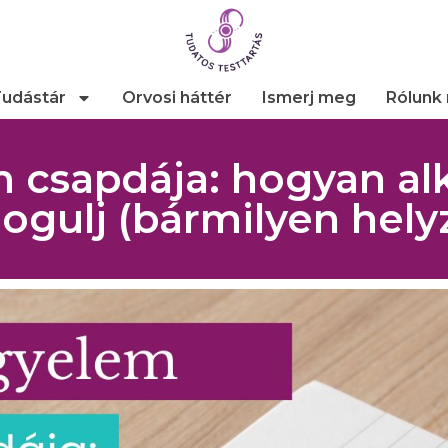
udástár
Orvosi háttér
Ismerj meg
Rólunk
m csapdája: hogyan al
dogulj (bármilyen hely