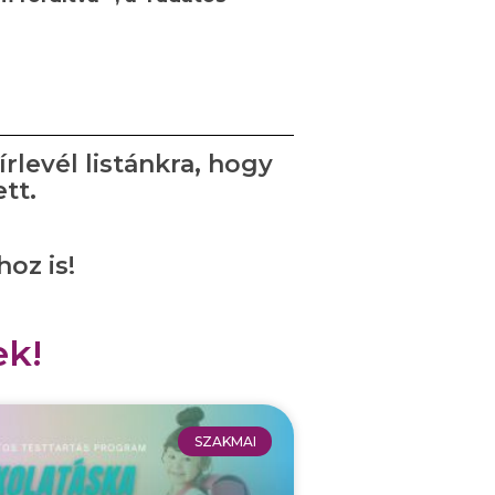
írlevél listánkra, hogy
tt.
oz is!
ek!
SZAKMAI