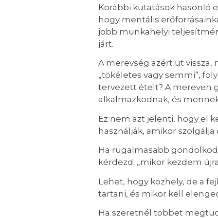
Korábbi kutatások hasonló e
hogy mentális erőforrásaink
jobb munkahelyi teljesítmén
járt.
A merevség azért üt vissza, 
„tökéletes vagy semmi”, fol
tervezett ételt? A mereven 
alkalmazkodnak, és mennek
Ez nem azt jelenti, hogy el 
használják, amikor szolgálj
Ha rugalmasabb gondolkodásmó
kérdezd: „mikor kezdem újra
Lehet, hogy közhely, de a f
tartani, és mikor kell elenge
Ha szeretnél többet megtudn