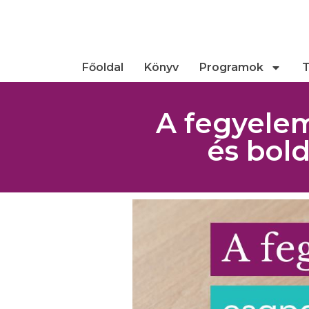
Főoldal
Könyv
Programok
T
A fegyele
és bol