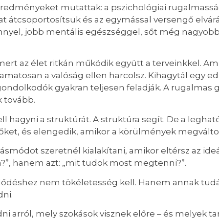
redményeket mutattak: a pszichológiai rugalmasság
at átcsoportosítsuk és az egymással versengő elvá
nyel, jobb mentális egészséggel, sőt még nagyobb 
mert az élet ritkán működik együtt a terveinkkel. Am
yamatosan a valóság ellen harcolsz. Kihagytál egy e
gondolkodók gyakran teljesen feladják. A rugalmas
 tovább.
kell hagyni a struktúrát. A struktúra segít. De a le
a őket, és elengedik, amikor a körülmények megválto
dot szeretnél kialakítani, amikor eltérsz az ideáli
?”, hanem azt: „mit tudok most megtenni?”.
ejlődéshez nem tökéletesség kell. Hanem annak tudá
dni.
i arról, mely szokások visznek előre – és melyek ta