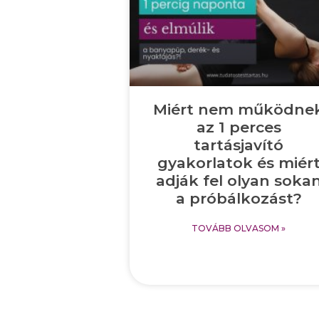
Miért nem működne
az 1 perces
tartásjavító
gyakorlatok és miér
adják fel olyan soka
a próbálkozást?
TOVÁBB OLVASOM »