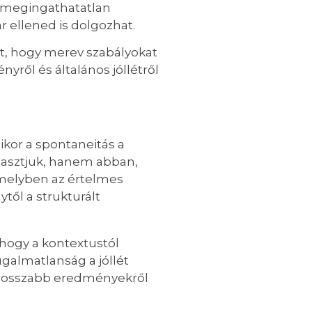
 a megingathatatlan
r ellened is dolgozhat.
tt, hogy merev szabályokat
yről és általános jóllétről
ikor a spontaneitás a
választjuk, hanem abban,
 amelyben az értelmes
től a strukturált
 hogy a kontextustól
galmatlanság a jóllét
rosszabb eredményekről