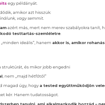
its
egy példányát.
ődik, amikor azt hisszük:
inálunk, vagy semmit.
ram
azért más, mert nem merev szabályokra tanít,
odó testtartás-szemléletre
.
 „minden ideális”, hanem
akkor is, amikor rohanás
 struktúrát, és mikor jobb engedni
al
, nem „majd hétfőtől”
sd magad úgy, hogy
a tested együttműködjön vele
get kér. Hanem tudatosságot.
dszerben tanulni, ami alkalmazkodik hozzád – nem