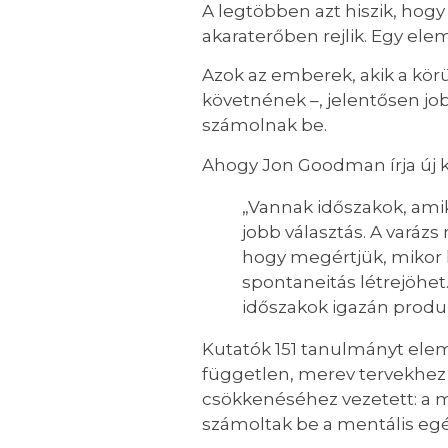
A legtöbben azt hiszik, hogy
akaraterőben rejlik. Egy ele
Azok az emberek, akik a kör
követnének –, jelentősen job
számolnak be.
Ahogy Jon Goodman írja új
„Vannak időszakok, amik
jobb választás. A varáz
hogy megértjük, mikor k
spontaneitás létrejöhet.
időszakok igazán produk
Kutatók 151 tanulmányt eleme
független, merev tervekhez 
csökkenéséhez vezetett: a
számoltak be a mentális egé