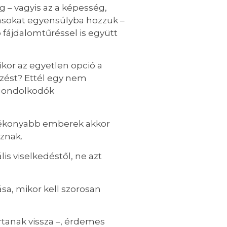
 – vagyis az a képesség,
rásokat egyensúlyba hozzuk –
fájdalomtűréssel is együtt
ikor az egyetlen opció a
dzést? Ettél egy nem
 gondolkodók
ghatékonyabb emberek akkor
znak.
s viselkedéstől, ne azt
sa, mikor kell szorosan
rtanak vissza –, érdemes