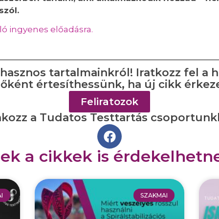
szól.
ló ingyenes előadásra.
asznos tartalmainkról! Iratkozz fel a h
sőként értesíthessünk, ha új cikk érkeze
Feliratozok
akozz a Tudatos Testtartás csoportunkh
ek a cikkek is érdekelhetn
I
SZAKMAI