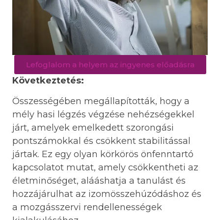
Lefoglalom a helyem az ingyenes előadásra
Következtetés:
Összességében megállapították, hogy a
mély hasi légzés végzése nehézségekkel
járt, amelyek emelkedett szorongási
pontszámokkal és csökkent stabilitással
jártak. Ez egy olyan körkörös önfenntartó
kapcsolatot mutat, amely csökkentheti az
életminőséget, alááshatja a tanulást és
hozzájárulhat az izomösszehúzódáshoz és
a mozgásszervi rendellenességek