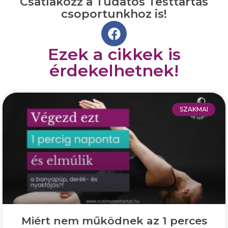
Csatlakozz a Tudatos Testtartás
csoportunkhoz is!
Ezek a cikkek is
érdekelhetnek!
SZAKMAI
Miért nem működnek az 1 perces