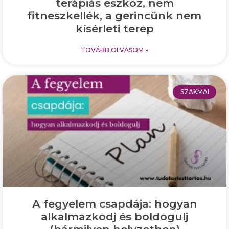
terápiás eszköz, nem
fitneszkellék, a gerincünk nem
kísérleti terep
TOVÁBB OLVASOM »
SZAKMAI
A fegyelem csapdája: hogyan
alkalmazkodj és boldogulj