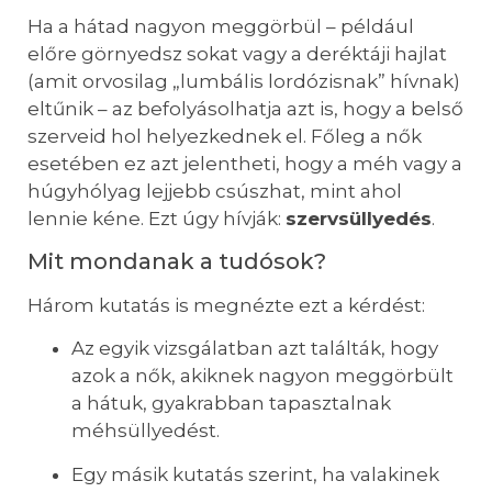
Ha a hátad nagyon meggörbül – például
előre görnyedsz sokat vagy a deréktáji hajlat
(amit orvosilag „lumbális lordózisnak” hívnak)
eltűnik – az befolyásolhatja azt is, hogy a belső
szerveid hol helyezkednek el. Főleg a nők
esetében ez azt jelentheti, hogy a méh vagy a
húgyhólyag lejjebb csúszhat, mint ahol
lennie kéne. Ezt úgy hívják:
szervsüllyedés
.
Mit mondanak a tudósok?
Három kutatás is megnézte ezt a kérdést:
Az egyik vizsgálatban azt találták, hogy
azok a nők, akiknek nagyon meggörbült
a hátuk, gyakrabban tapasztalnak
méhsüllyedést.
Egy másik kutatás szerint, ha valakinek