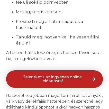
Ne ülj sokáig görnyedten.
Mozogj rendszeresen.
Erősítsd meg a hátizmaidat és a
hasizmaidat.
Tanuld meg, hogyan kell helyesen állni
és ülni.
A tested hálás lesz érte, és hosszú távon sok
bajt megelőzhetsz vele!
Jelentkezz az ingyenes online
előadásra!
Ha szeretnéd jobban megérteni, mi állhat a nyak-,
váll- vagy derékfájás hátterében, és szeretnél egy
átlátható kiindulópontot, akkor nagyon hasznos