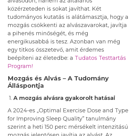
alvásodon, hanem az általános
közérzeteden is sokat javíthat. Két
tudományos kutatás is alátámasztja, hogy a
mozgás csökkenti az alvászavarokat, javítja
a pihenés minőségét, és még
energikusabbá is tesz. Azonban van még
egy titkos összetevő, amit érdemes
beépíteni az életedbe: a
Tudatos Testtartás
Program!
Mozgás és Alvás – A Tudomány
Álláspontja
1.
A mozgás alvásra gyakorolt hatásai
A 2024-es „Optimal Exercise Dose and Type
for Improving Sleep Quality” tanulmány
szerint a heti 150 perc mérsékelt intenzitású
mozgás jelentősen javítja az alvást. Az