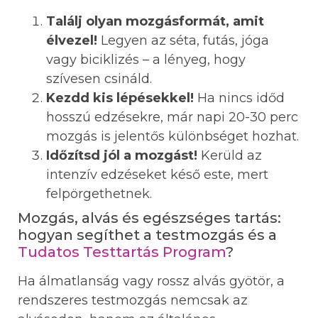
Találj olyan mozgásformát, amit
élvezel!
Legyen az séta, futás, jóga
vagy biciklizés – a lényeg, hogy
szívesen csináld.
Kezdd kis lépésekkel!
Ha nincs időd
hosszú edzésekre, már napi 20-30 perc
mozgás is jelentős különbséget hozhat.
Időzítsd jól a mozgást!
Kerüld az
intenzív edzéseket késő este, mert
felpörgethetnek.
Mozgás, alvás és egészséges tartás:
hogyan segíthet a testmozgás és a
Tudatos Testtartás Program
?
Ha álmatlanság vagy rossz alvás gyötör, a
rendszeres testmozgás nemcsak az