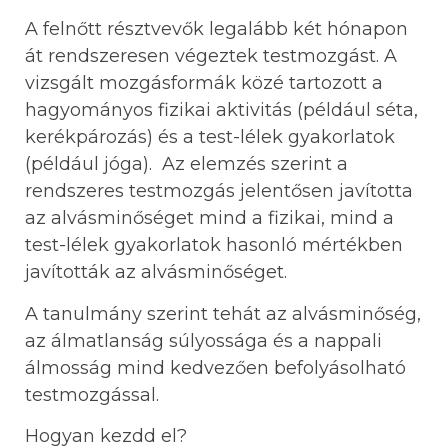
A
felnőtt résztvevők legalább két hónapon
át rendszeresen végeztek testmozgást. A
vizsgált mozgásformák közé tartozott a
hagyományos fizikai aktivitás (például séta,
kerékpározás) és a test-lélek gyakorlatok
(például jóga). Az elemzés szerint a
rendszeres testmozgás jelentősen javította
az alvásminőséget mind a fizikai, mind a
test-lélek gyakorlatok hasonló mértékben
javították az alvásminőséget.
A tanulmány szerint tehát az alvásminőség,
az álmatlanság súlyossága és a nappali
álmosság mind kedvezően befolyásolható
testmozgással.
Hogyan kezdd el?