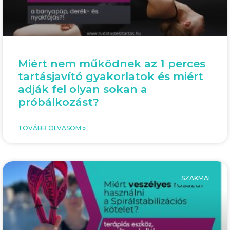
Miért nem működnek az 1 perces
tartásjavító gyakorlatok és miért
adják fel olyan sokan a
próbálkozást?
TOVÁBB OLVASOM »
SZAKMAI