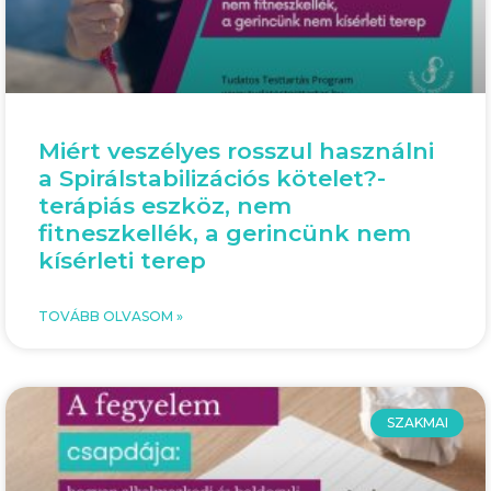
Miért veszélyes rosszul használni
a Spirálstabilizációs kötelet?-
terápiás eszköz, nem
fitneszkellék, a gerincünk nem
kísérleti terep
TOVÁBB OLVASOM »
SZAKMAI