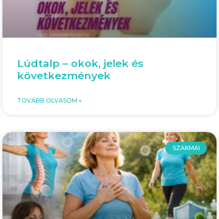
Lúdtalp – okok, jelek és
következmények
TOVÁBB OLVASOM »
SZAKMAI