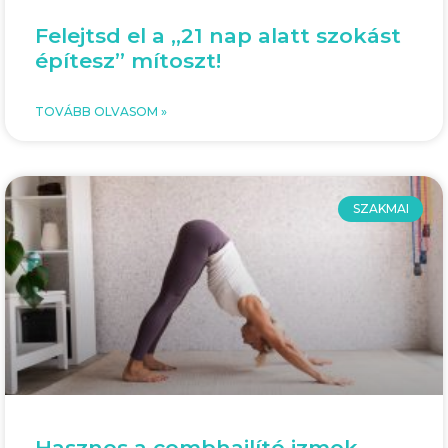
Felejtsd el a „21 nap alatt szokást
építesz” mítoszt!
TOVÁBB OLVASOM »
SZAKMAI
Hasznos a combhajlító izmok