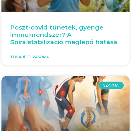
Poszt-covid tünetek, gyenge
immunrendszer? A
Spirálstabilizáció meglepő hatása
TOVÁBB OLVASOM »
SZAKMAI