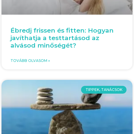
Ébredj frissen és fitten: Hogyan
javíthatja a testtartásod az
alvásod minőségét?
TOVÁBB OLVASOM »
TIPPEK, TANÁCSOK