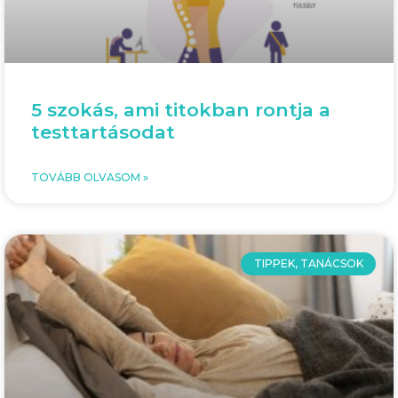
5 szokás, ami titokban rontja a
testtartásodat
TOVÁBB OLVASOM »
TIPPEK, TANÁCSOK