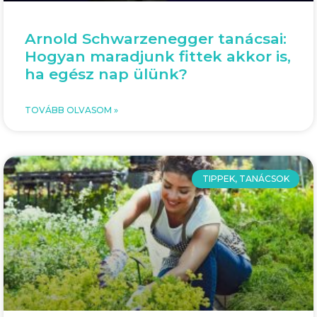
Arnold Schwarzenegger tanácsai:
Hogyan maradjunk fittek akkor is,
ha egész nap ülünk?
TOVÁBB OLVASOM »
TIPPEK, TANÁCSOK