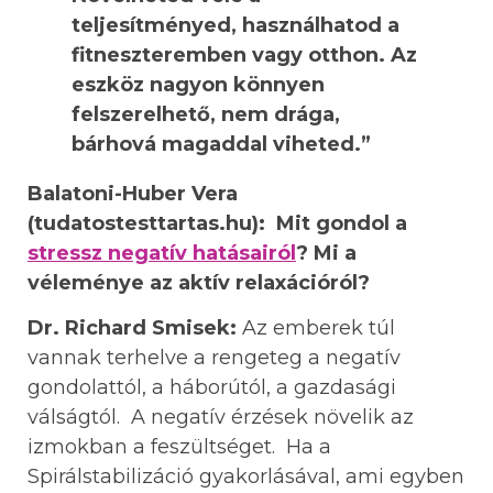
teljesítményed, használhatod a
fitneszteremben vagy otthon. Az
eszköz nagyon könnyen
felszerelhető, nem drága,
bárhová magaddal viheted.”
Balatoni-Huber Vera
(tudatostesttartas.hu):
Mit gondol a
stressz negatív hatásairól
? Mi a
véleménye az aktív relaxációról?
Dr. Richard Smisek:
Az emberek túl
vannak terhelve a rengeteg a negatív
gondolattól, a háborútól, a gazdasági
válságtól. A negatív érzések növelik az
izmokban a feszültséget. Ha a
Spirálstabilizáció gyakorlásával, ami egyben