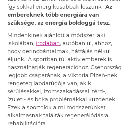
így sokkal energikusabbak leszünk.
Az
embereknek több energiára van
szüksége, az energia boldoggá tesz.
Mindenkinek ajánlott a módszer, aki
iskolában,
irodában
, autóban ül, ahhoz,
hogy gerincbántalmak, hátfájás nélkül
éljünk. A sportban túl aktív emberek is
használhatják regenerációhoz. Csehország
legjobb csapatának, a Viktoria Plzeň-nek
rengeteg labdarúgója van, akik
sérülésekkel, izomszakadással, térd-,
ízületi- és boka problémákkal küzdenek.
Ezek a sportolók a mi módszerünket
alkalmasnak találták regenerálódásra,
rehabilitációra.