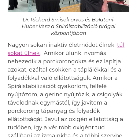
Dr. Richard Smisek orvos és Balatoni-
Huber Vera a Spirálstabilizáció prágai
központjában
Nagyon sokan inaktív életmódot élnek,
túl
sokat ülnek
. Amikor ülünk, nyomás
nehezedik a porckorongokra és ez lapítja
azokat, ezáltal csökken a táplálékkal és a
folyadékkal való ellátottságuk. Amikor a
Spirálstabilizációt gyakorlom, felfelé
nyújtózom, a gerinc nyújtózik, a csigolyák
távolodnak egymástól, így javítom a
porckorong tápanyag és folyadék
ellátottságát. Javul az oxigén ellátottság a
tüdőben, így a vér több oxigént tud
szállítani az izmainkba és a többi szervbe,