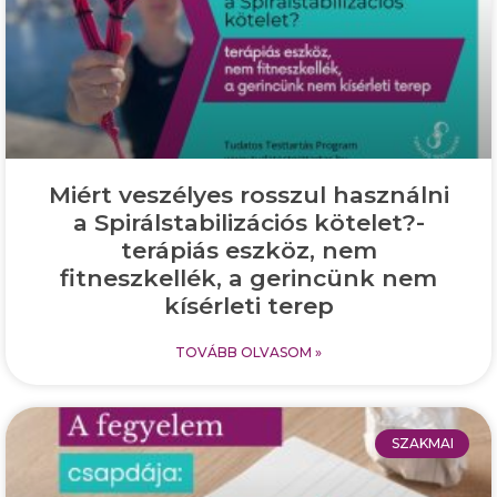
Miért veszélyes rosszul használni
a Spirálstabilizációs kötelet?-
terápiás eszköz, nem
fitneszkellék, a gerincünk nem
kísérleti terep
TOVÁBB OLVASOM »
SZAKMAI