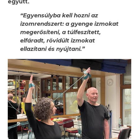
együtt.
“Egyensúlyba kell hozni az
izomrendszert: a gyenge izmokat
megerősíteni, a túlfeszített,
elfáradt, rövidült izmokat
ellazítani és nyújtani.”