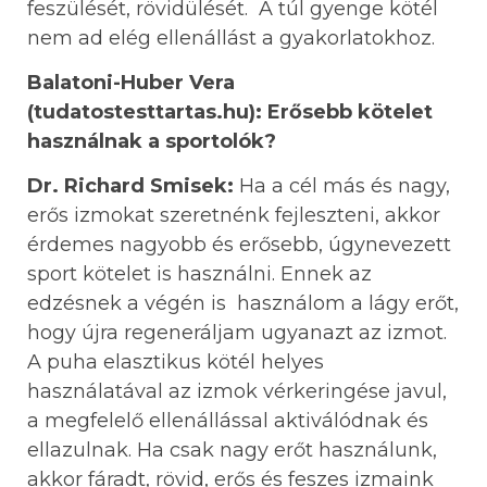
feszülését, rövidülését. A túl gyenge kötél
nem ad elég ellenállást a gyakorlatokhoz.
Balatoni-Huber Vera
(tudatostesttartas.hu): Erősebb kötelet
használnak a sportolók?
Dr. Richard Smisek:
Ha a cél más és nagy,
erős izmokat szeretnénk fejleszteni, akkor
érdemes nagyobb és erősebb, úgynevezett
sport kötelet is használni. Ennek az
edzésnek a végén is használom a lágy erőt,
hogy újra regeneráljam ugyanazt az izmot.
A puha elasztikus kötél helyes
használatával az izmok vérkeringése javul,
a megfelelő ellenállással aktiválódnak és
ellazulnak. Ha csak nagy erőt használunk,
akkor fáradt, rövid, erős és feszes izmaink