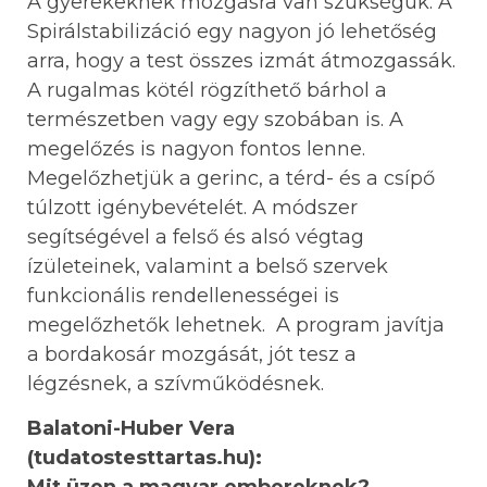
A gyerekeknek mozgásra van szükségük. A
Spirálstabilizáció egy nagyon jó lehetőség
arra, hogy a test összes izmát átmozgassák.
A rugalmas kötél rögzíthető bárhol a
természetben vagy egy szobában is. A
megelőzés is nagyon fontos lenne.
Megelőzhetjük a gerinc, a térd- és a csípő
túlzott igénybevételét. A módszer
segítségével a felső és alsó végtag
ízületeinek, valamint a belső szervek
funkcionális rendellenességei is
megelőzhetők lehetnek. A program javítja
a bordakosár mozgását, jót tesz a
légzésnek, a szívműködésnek.
Balatoni-Huber Vera
(tudatostesttartas.hu):