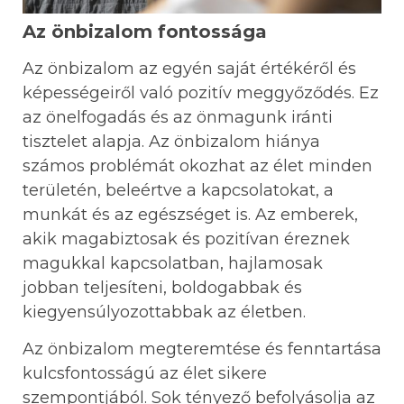
Az önbizalom fontossága
Az önbizalom az egyén saját értékéről és
képességeiről való pozitív meggyőződés. Ez
az önelfogadás és az önmagunk iránti
tisztelet alapja. Az önbizalom hiánya
számos problémát okozhat az élet minden
területén, beleértve a kapcsolatokat, a
munkát és az egészséget is. Az emberek,
akik magabiztosak és pozitívan éreznek
magukkal kapcsolatban, hajlamosak
jobban teljesíteni, boldogabbak és
kiegyensúlyozottabbak az életben.
Az önbizalom megteremtése és fenntartása
kulcsfontosságú az élet sikere
szempontjából. Sok tényező befolyásolja az