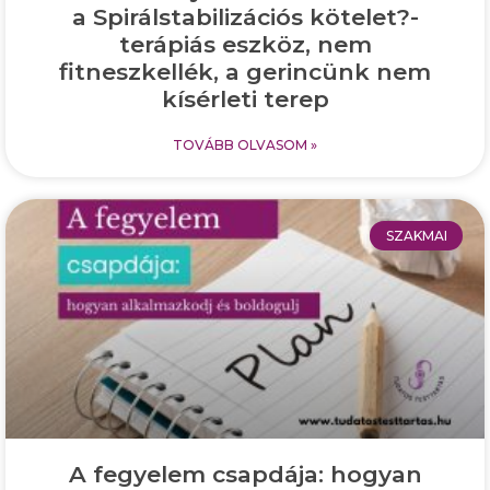
a Spirálstabilizációs kötelet?-
terápiás eszköz, nem
fitneszkellék, a gerincünk nem
kísérleti terep
TOVÁBB OLVASOM »
SZAKMAI
A fegyelem csapdája: hogyan