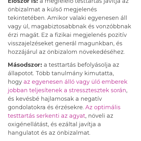
Először is:
a megfelelő testtartás javítja az
önbizalmat a külső megjelenés
tekintetében. Amikor valaki egyenesen áll
vagy ül, magabiztosabbnak és vonzóbbnak
érzi magát. Ez a fizikai megjelenés pozitív
visszajelzéseket generál magunkban, és
hozzájárul az önbizalom növekedéséhez.
Másodszor:
a testtartás befolyásolja az
állapotot. Több tanulmány kimutatta,
hogy
az egyenesen álló vagy ülő emberek
jobban teljesítenek a stressztesztek során
,
és kevésbé hajlamosak a negatív
gondolatokra és érzésekre.
Az optimális
testtartás serkenti az agyat
, növeli az
oxigénellátást, és ezáltal javítja a
hangulatot és az önbizalmat.