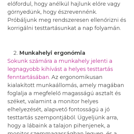
előfordul, hogy anélkül hajlunk előre vagy
görnyedünk, hogy észrevennénk.
Próbáljunk meg rendszeresen ellenőrizni és
korrigálni testtartásunkat a nap folyamán.
Munkahelyi ergonómia
Sokunk számára a munkahely jelenti a
legnagyobb kihívást a helyes testtartás
fenntartásában.
Az ergonomikusan
kialakított munkaállomás, amely magában
foglalja a megfelelő magasságú asztalt és
széket, valamint a monitor helyes
elhelyezését, alapvető fontosságú a jó
testtartás szempontjából. Ügyeljünk arra,
hogy a lábaink a talajon pihenjenek, a
monitor szemmagasságban legyen, és a