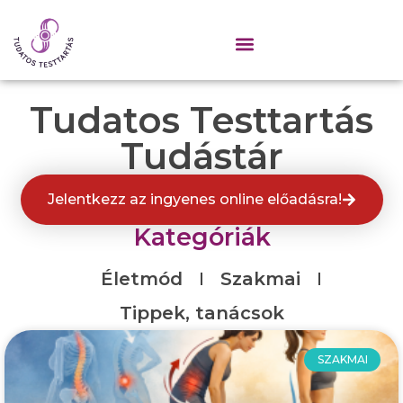
Tudatos Testtartás
Tudástár
Jelentkezz az ingyenes online előadásra!
Kategóriák
Életmód
Szakmai
Tippek, tanácsok
SZAKMAI