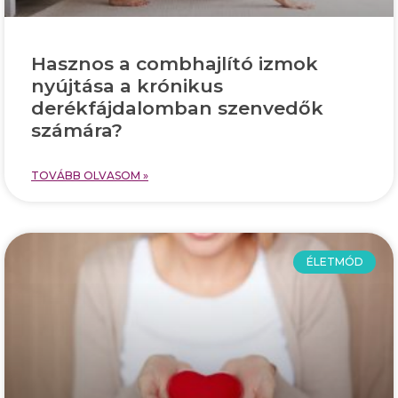
Hasznos a combhajlító izmok
nyújtása a krónikus
derékfájdalomban szenvedők
számára?
TOVÁBB OLVASOM »
ÉLETMÓD