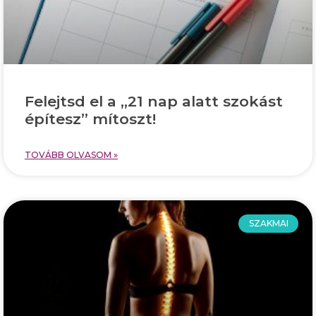
Felejtsd el a „21 nap alatt szokást
építesz” mítoszt!
TOVÁBB OLVASOM »
SZAKMAI