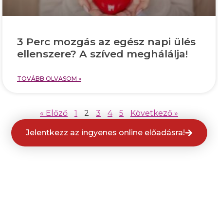
3 Perc mozgás az egész napi ülés
ellenszere? A szíved meghálálja!
TOVÁBB OLVASOM »
« Előző
1
2
3
4
5
Következő »
Jelentkezz az ingyenes online előadásra!