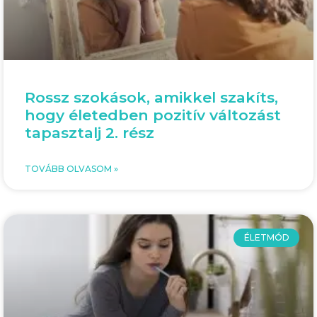
Rossz szokások, amikkel szakíts,
hogy életedben pozitív változást
tapasztalj 2. rész
TOVÁBB OLVASOM »
ÉLETMÓD