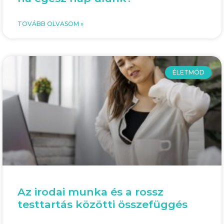
TOVÁBB OLVASOM »
ÉLETMÓD
Az irodai munka és a rossz
testtartás közötti összefüggés