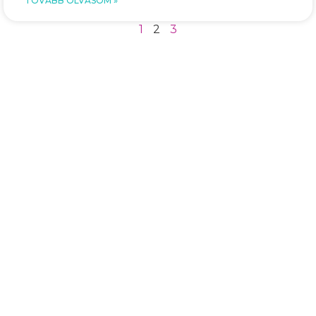
TOVÁBB OLVASOM »
1
2
3