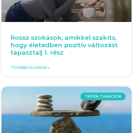
Rossz szokások, amikkel szakíts,
hogy életedben pozitív változást
tapasztalj 1. rész
TOVÁBB OLVASOM »
TIPPEK, TANÁCSOK