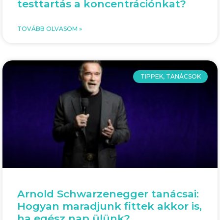
testtartás a koncentrációnkat?
TOVÁBB OLVASOM »
TIPPEK, TANÁCSOK
Arnold Schwarzenegger tanácsai:
Hogyan maradjunk fittek akkor is,
ha egész nap ülünk?