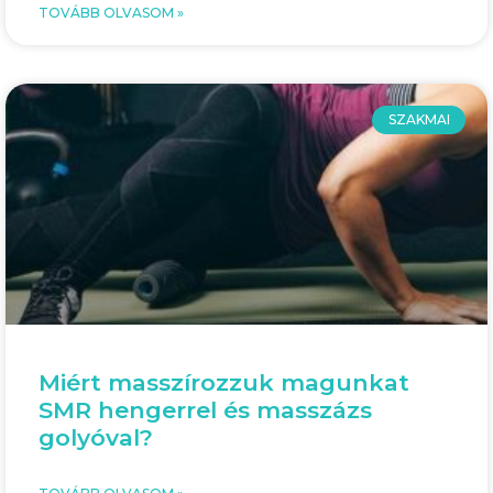
TOVÁBB OLVASOM »
SZAKMAI
Miért masszírozzuk magunkat
SMR hengerrel és masszázs
golyóval?