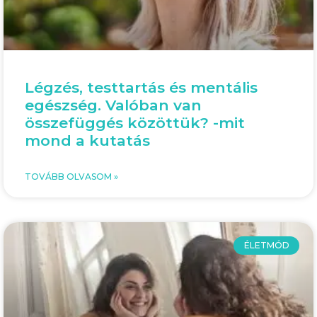
Légzés, testtartás és mentális
egészség. Valóban van
összefüggés közöttük? -mit
mond a kutatás
TOVÁBB OLVASOM »
ÉLETMÓD